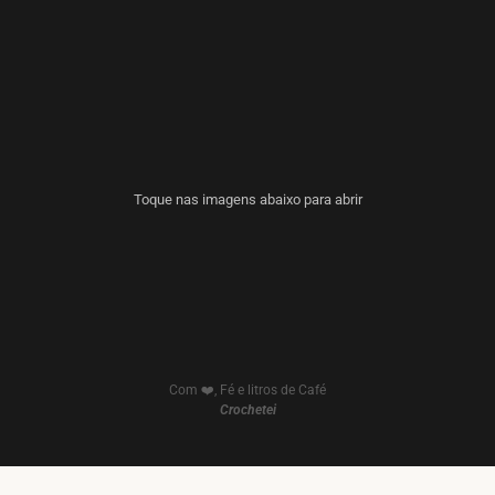
Toque nas imagens abaixo para abrir
Com ❤️, Fé e litros de Café
Crochetei